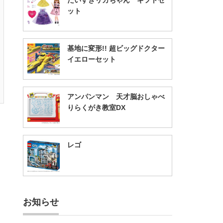
だいすきリカちゃん ギフトセ
ット
基地に変形!! 超ビッグドクター
イエローセット
アンパンマン 天才脳おしゃべ
りらくがき教室DX
レゴ
お知らせ