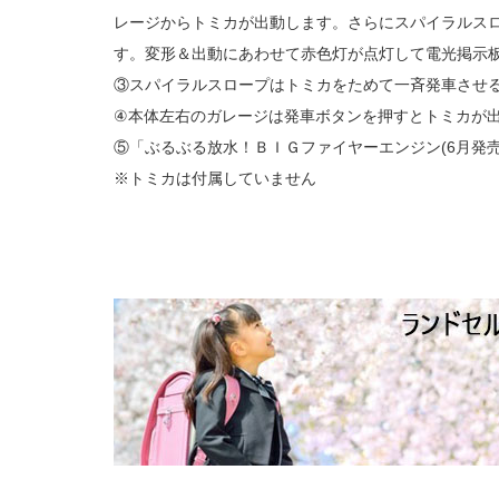
レージからトミカが出動します。さらにスパイラルス
す。変形＆出動にあわせて赤色灯が点灯して電光掲示
③スパイラルスロープはトミカをためて一斉発車させ
④本体左右のガレージは発車ボタンを押すとトミカが
⑤「ぶるぶる放水！ＢＩＧファイヤーエンジン(6月発
※トミカは付属していません