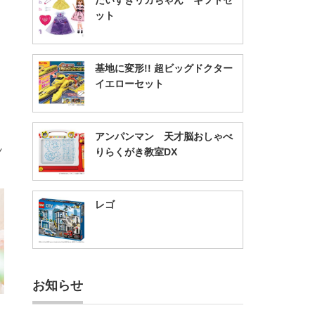
だいすきリカちゃん ギフトセ
ット
基地に変形!! 超ビッグドクター
イエローセット
アンパンマン 天才脳おしゃべ
Ｙ
りらくがき教室DX
レゴ
お知らせ