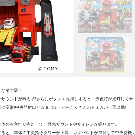
きな消防署！
サウンドが鳴るぞ!さらにボタンを長押しすると、赤色灯が点灯してサ
に変形!中央発射口とカタパルトからたくさんのトミカが一斉出動!
本体の赤色灯が点灯して、緊急サウンドやサイレンが鳴ります。
すると、本体の中央指令タワーが上昇、カタパルトが展開して中央待機