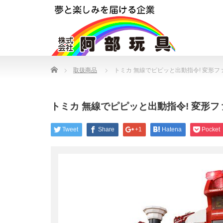
Home
取扱商品
トミカ 無線でピピッと出動指令! 変形
トミカ 無線でピピッと出動指令! 変形
Tweet
Share
+1
Hatena
Pocket