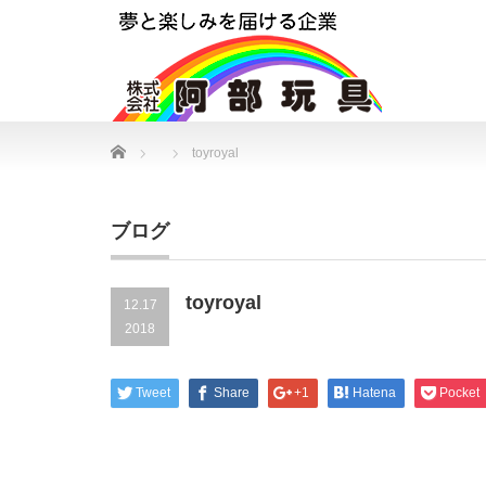
Home
toyroyal
ブログ
toyroyal
12.17
2018
Tweet
Share
+1
Hatena
Pocket