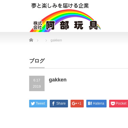
Home
gakken
ブログ
gakken
6.17
2019
Tweet
Share
+1
Hatena
Pocket