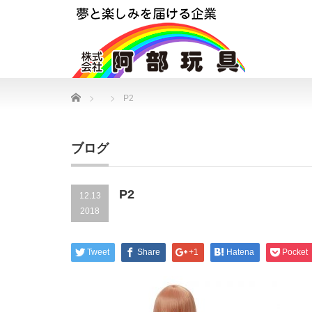
Home
P2
ブログ
P2
12.13
2018
Tweet
Share
+1
Hatena
Pocket