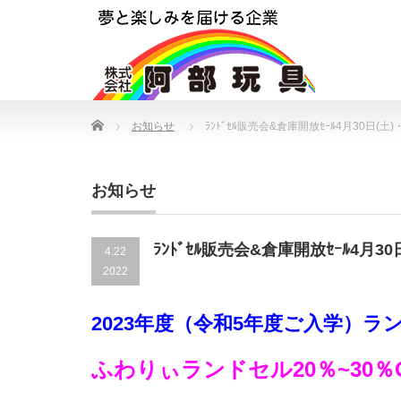
Home
お知らせ
ﾗﾝﾄﾞｾﾙ販売会&倉庫開放ｾｰﾙ4月30日(土
お知らせ
ﾗﾝﾄﾞｾﾙ販売会&倉庫開放ｾｰﾙ4月3
4.22
2022
2023年度（令和5年度ご入学）
ふわりぃランドセル20％~30％