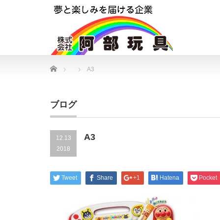
Home
A3
ブログ
A3
12.13
2018
Tweet
Share
+1
Hatena
Pocket