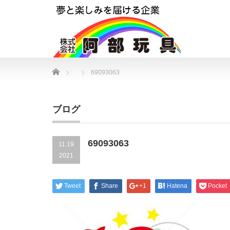
Home
69093063
ブログ
69093063
11.19
2021
Tweet
Share
+1
Hatena
Pocket