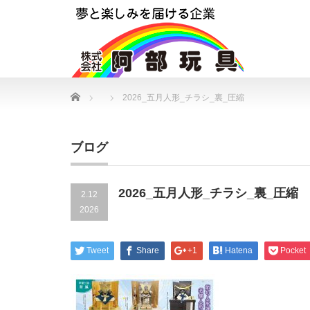
Home
2026_五月人形_チラシ_裏_圧縮
ブログ
2026_五月人形_チラシ_裏_圧縮
2.12
2026
Tweet
Share
+1
Hatena
Pocket