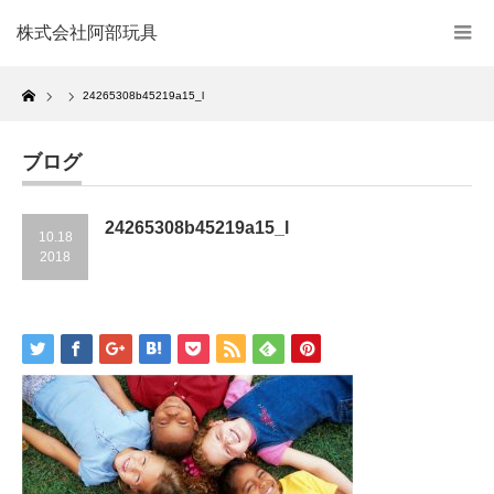
株式会社阿部玩具
Home
24265308b45219a15_l
ブログ
24265308b45219a15_l
10.18
2018