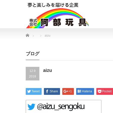
Home
aizu
ブログ
aizu
12.9
2018
Tweet
Share
+1
Hatena
Pocket